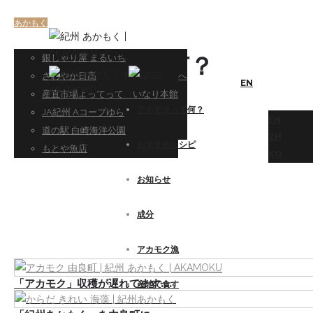
あかもく
アカモクって何？
そのままシンプルに
白崎シーサイドハイツ白崎荘
銀しゃり屋 まるいち
アカモクって何？
嫌われ者から海のスーパーフードへ
あかもく素麺
高垣旅館
さわやか日高
EN
美の研究所も認める実力派
平佐館
産直市場よってって いなり本館
アカモクって何？
What's AKAMOKU?
藻場を護る 海の男たち
久家旅館
JA紀州 Aコープゆら
EN
Home
あかもく
アカモクって何？
海から食卓まで。
BOAT CAFE -衣奈マリーナ
道の駅 白崎海洋公園
ZH
おすすめレシピ
道の駅 白崎海洋公園
もとや魚店
KO
お知らせ
成分
アカモク漁
「アカモク」収穫が遅れてます….
産地で食す