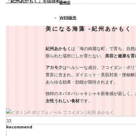
「紀州あかもく」を由良町に。
販売店
WEB販売
美
になる海藻 -紀州あかもく
紀州あかもく
は「海の綺麗な町」で育ち、自然
限られた場所にしか育たない、
美容と健康を育
アカモク
はヘルシーな成分、フコイダン・ポリ
豊富に含まれ、ダイエット・美肌対策・便秘解
あらゆる効果・効能が期待されます。
独特のネバネバシャキシャキ新食感が楽しく、
女性うれしい食材
です。
33
Recommend