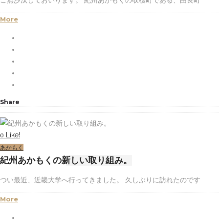
ご無沙汰しておいります。 紀州あかもくの収穫町である、由良町
More
Share
Like!
0
あかもく
紀州あかもくの新しい取り組み。
つい最近、近畿大学へ行ってきました。 久しぶりに訪れたのです
More