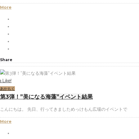
More
Share
Like!
1
あかもく
第3弾！”美になる海藻”イベント結果
こんにちは。 先日、行ってきましためっけもん広場のイベントで
More