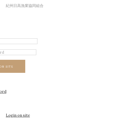
紀州日高漁業協同組合
ON SITE
ord
Login on site