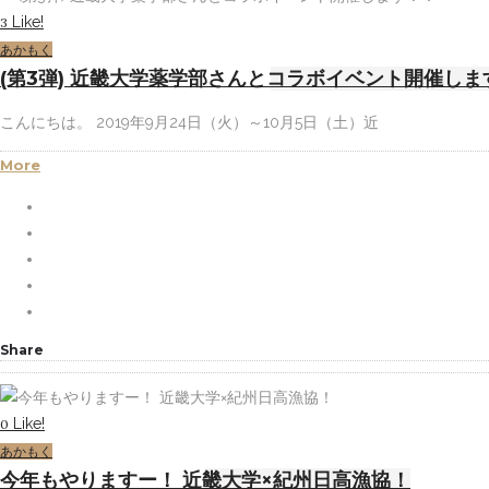
Like!
3
あかもく
(第3弾) 近畿大学薬学部さんとコラボイベント開催しま
こんにちは。 2019年9月24日（火）～10月5日（土）近
More
Share
Like!
0
あかもく
今年もやりますー！ 近畿大学×紀州日高漁協！