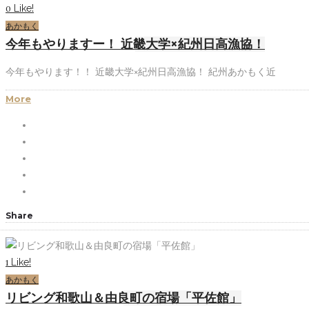
Like!
0
あかもく
今年もやりますー！ 近畿大学×紀州日高漁協！
今年もやります！！ 近畿大学×紀州日高漁協！ 紀州あかもく近
More
Share
Like!
1
あかもく
リビング和歌山＆由良町の宿場「平佐館」