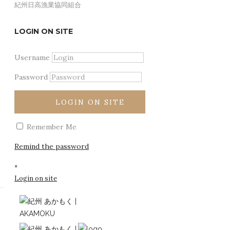
紀州日高漁業協同組合
Like!
1
LOGIN ON SITE
アカモクって何？
そのままシンプルに
白崎シーサイドハイツ白崎荘
銀しゃり屋 まるいち
あかもく
嫌われ者から海のスーパーフードへ
あかもく素麺
高垣旅館
さわやか日高
AKKYURA（アキュラ）の動画
Username
美の研究所も認める実力派
平佐館
産直市場よってって いなり本館
こんにちは。 本日は、AKKYURA（アキュラ）の動画を掲載
藻場を護る 海の男たち
久家旅館
JA紀州 Aコープゆら
Password
海から食卓まで。
BOAT CAFE -衣奈マリーナ
道の駅 白崎海洋公園
More
道の駅 白崎海洋公園
もとや魚店
LOGIN ON SITE
Remember Me
Remind the password
×
Share
Login on site
Like!
0
あかもく