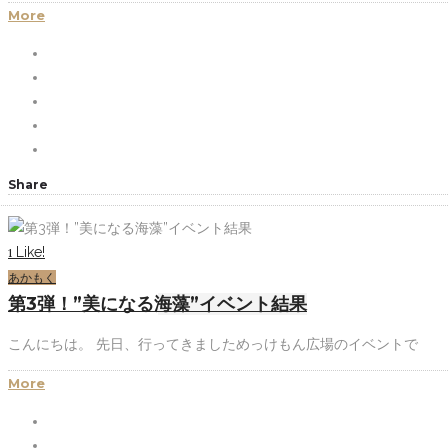
More
Share
Like!
1
あかもく
第3弾！”美になる海藻”イベント結果
こんにちは。 先日、行ってきましためっけもん広場のイベントで
More