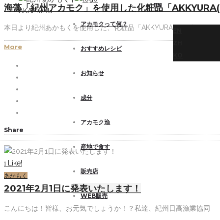
EN
海藻「紀州アカモク」を使用した化粧品「AKKYURA
アカモクって何？
本日より紀州あかもくを使用した、化粧品「AKKYURA」の販
EN
ZH
More
おすすめレシピ
KO
お知らせ
成分
アカモク漁
Share
産地で食す
Like!
1
販売店
あかもく
2021年2月1日に発表いたします！
WEB販売
こんにちは！皆様、お元気でしょうか！？私達、紀州日高漁業協同