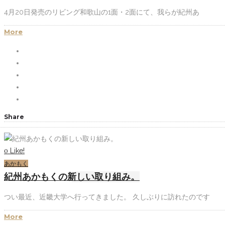
4月20日発売のリビング和歌山の1面・2面にて、我らが紀州あ
More
Share
Like!
0
あかもく
紀州あかもくの新しい取り組み。
つい最近、近畿大学へ行ってきました。 久しぶりに訪れたのです
More