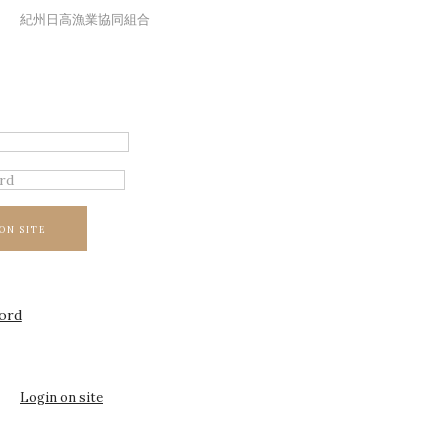
紀州日高漁業協同組合
ON SITE
ord
Login on site