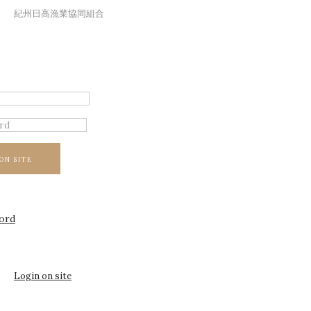
紀州日高漁業協同組合
ON SITE
ord
Login on site