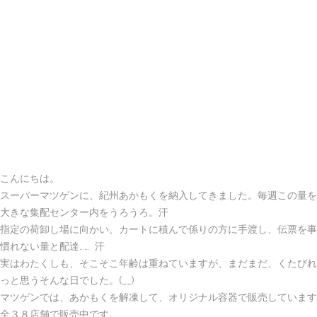
こんにちは。
スーパーマツゲンに、紀州あかもくを納入してきました。毎週この量を
大きな集配センター内をうろうろ。汗
指定の荷卸し場に向かい、カートに積んで係りの方に手渡し、伝票を事務
慣れない量と配達…… 汗
実はわたくしも、そこそこ年齢は重ねていますが、まだまだ、くたびれ
っと思うそんな日でした。(__)
マツゲンでは、あかもくを解凍して、オリジナル容器で販売しています
全３８店舗で販売中です。