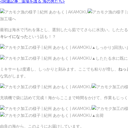
<関連記事 : 藻場を護る 海の男たち>
加工場へ
最初は海水で汚れを落とし、選別したら茹でてさらに水洗い。したたる
キレイになった
という話も！？
▲しっかり3回洗い
▲したたる水に既に
ミキサーも2度通し、しっかりと刻みます。ここでも粘りが増し、
ねっ
な気がします。
充填機で袋に詰めて完成！海からここまで時間をかけて、作業もじっく
▲出荷
由良の海から、このようにお届けしています。