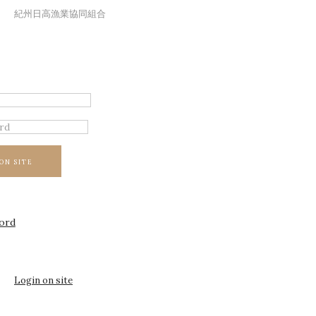
紀州日高漁業協同組合
ON SITE
ord
Login on site