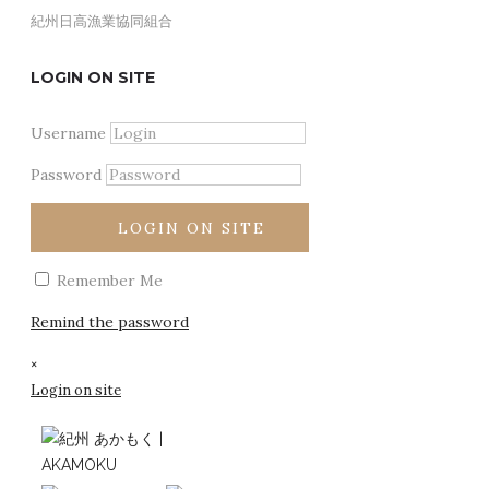
紀州日高漁業協同組合
あかもく
LOGIN ON SITE
アカモクって何？
そのままシンプルに
白崎シーサイドハイツ白崎荘
銀しゃり屋 まるいち
海藻「紀州アカモク」を使用
嫌われ者から海のスーパーフードへ
あかもく素麺
高垣旅館
さわやか日高
Username
美の研究所も認める実力派
平佐館
産直市場よってって いなり本館
フードとして注目のアカモ
藻場を護る 海の男たち
久家旅館
JA紀州 Aコープゆら
Password
海から食卓まで。
BOAT CAFE -衣奈マリーナ
道の駅 白崎海洋公園
道の駅 白崎海洋公園
もとや魚店
Home
あかもく
海藻「紀州アカモク」を使用した化粧品「AKKYURA(ア
LOGIN ON SITE
Remember Me
Remind the password
×
Login on site
2021年2月1日に発表いたします！