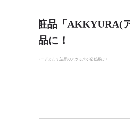
した化粧品「AKKYURA(
クが化粧品に！
キュラ)」を販売 スーパーフードとして注目のアカモクが化粧品に！