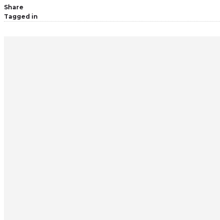
Share
Tagged in
CATEGORIES
あかもく
アカモクとは
おしらせ
レシピ
近畿大学
はじめての京都
8月20日”よってって道の駅みさき店”