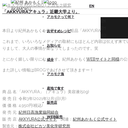
EN
「AKKYURAアキュラ」近畿大学より。
アカモクって何？
EN
ZH
本日より紀州あかもくを使用した、化粧品「AKKYURA」の販売がス
おすすめレシピ
KO
これまで、いろいろなメディアの取材にもほとんど内容は伝えず来て
お知らせ
りまして、大人の事情が重なってしまったのです。笑
とにかく嬉しい限りになります。紀州あかもく
WEBサイトと同様
の公
成分
また詳しい情報はBROGであげさせて頂きますー！
アカモク漁
産地で食す
商 品 名:「AKKYURA」（アキュラ）美容液(50g)
発 売 日: 令和3年(2021年)2月1日(月)
販売店
価 価 格: 4,950円(税込)
発 売 元:
紀州日高漁業協同組合
WEB販売
販 売 店:
AKKYURA公式サイト
関連：
紀州あかもく公式サイト
製造元：
株式会社ピカソ美化学研究所