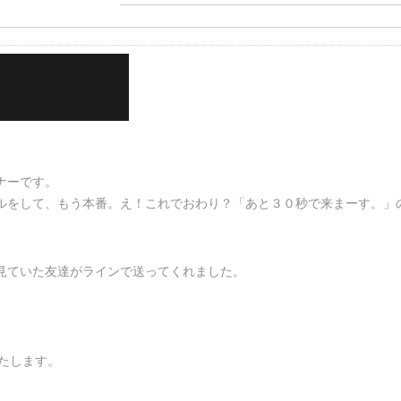
ナーです。
ルをして、もう本番。え！これでおわり？「あと３０秒で来まーす。」の
見ていた友達がラインで送ってくれました。
たします。