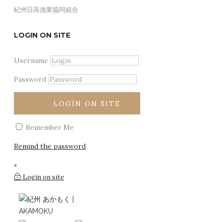
紀州日高漁業協同組合
あかもく
LOGIN ON SITE
アカモクって何？
そのままシンプルに
白崎シーサイドハイツ白崎荘
銀しゃり屋 まるいち
紀州あかもくのＰＲも、Ｔ
嫌われ者から海のスーパーフードへ
あかもく素麺
高垣旅館
さわやか日高
Username
美の研究所も認める実力派
平佐館
産直市場よってって いなり本館
Home
あかもく
紀州あかもくのＰＲも、ＴＶ出演。
藻場を護る 海の男たち
久家旅館
JA紀州 Aコープゆら
Password
海から食卓まで。
BOAT CAFE -衣奈マリーナ
道の駅 白崎海洋公園
道の駅 白崎海洋公園
もとや魚店
LOGIN ON SITE
Remember Me
Remind the password
×
Login on site
わかやま紀州館（アンテナショップ）