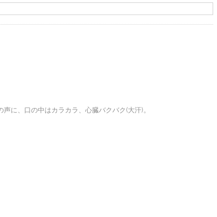
声に、口の中はカラカラ、心臓バクバク(大汗)。