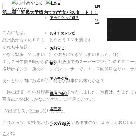
EN
第二弾 近畿大学構内での学食がスタート！！
アカモクって何？
EN
ZH
こんにちは。
おすすめレシピ
KO
紀州あかもくのＰＲも、とうとうＴＶ出演です！
それも生放送！
お知らせ
かなり緊張してしまい、汗が噴き出てきてしまいました。汗汗
７月２日午後６時からの和歌山放送でのスーパーマツゲンのＰＲコー
成分
場所はインター店のイートインコーナーで、１，２回簡単なリハーサ
アカモク漁
あっという間に放送終了。何とか無事に出来たかな？
一緒に出演した中村理事と胸をなでおろしました。写真は、たまたま
産地で食す
写真はこの1枚しかないですが、ご了承ください。
販売店
TV出演も良い勉強になりました。
これからも、紀州あかもくPRをしていきますので、よろしくお願いい
WEB販売
左が私